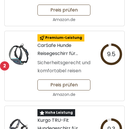
Preis prüfen
Amazon.de
Premium-Leistung
CarSafe Hunde
Reisegeschirr für
9.5
Autofahrten
Sicherheitsgerecht und
2
komfortabel reisen
Preis prüfen
Amazon.de
Hohe Leistung
Kurgo TRU-Fit
Hundegeschirr für