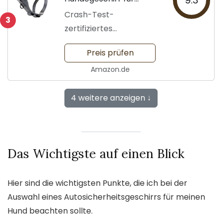
9.3
Sicherheit
Crash-Test-
3
zertifiziertes
Hundegeschirr für
Preis prüfen
Reisen
Amazon.de
4 weitere anzeigen ↓
Das Wichtigste auf einen Blick
Hier sind die wichtigsten Punkte, die ich bei der
Auswahl eines Autosicherheitsgeschirrs für meinen
Hund beachten sollte.