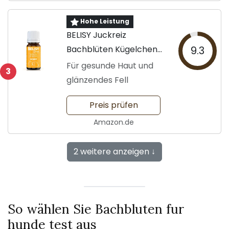
Hohe Leistung
BELISY Juckreiz
Bachblüten Kügelchen
9.3
für Tiere
Für gesunde Haut und
3
glänzendes Fell
Preis prüfen
Amazon.de
2 weitere anzeigen ↓
So wählen Sie Bachbluten fur
hunde test aus