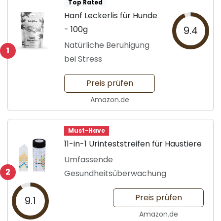
Top Rated
Hanf Leckerlis für Hunde
- 100g
9.4
Natürliche Beruhigung
1
bei Stress
Preis prüfen
Amazon.de
Must-Have
11-in-1 Urinteststreifen für Haustiere
Umfassende
2
Gesundheitsüberwachung
Preis prüfen
9.1
Amazon.de