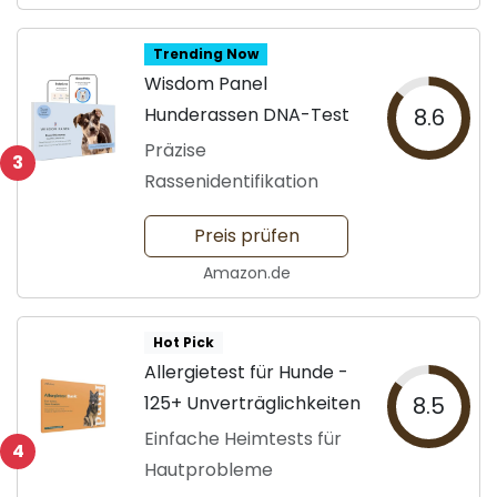
Trending Now
Wisdom Panel
Hunderassen DNA-Test
8.6
Präzise
3
Rassenidentifikation
Preis prüfen
Amazon.de
Hot Pick
Allergietest für Hunde -
125+ Unverträglichkeiten
8.5
Einfache Heimtests für
4
Hautprobleme