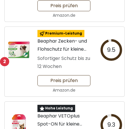
Preis prüfen
Amazon.de
Premium-Leistung
Beaphar Zecken- und
Flohschutz für kleine
9.5
Hunde
Sofortiger Schutz bis zu
2
12 Wochen
Preis prüfen
Amazon.de
Hohe Leistung
Beaphar VETOplus
Spot-ON für kleine
9.3