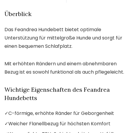
Überblick
Das Feandrea Hundebett bietet optimale
Unterstützung für mittelgroße Hunde und sorgt für
einen bequemen Schlafplatz.
Mit erhöhten Rändern und einem abnehmbaren
Bezug ist es sowohl funktional als auch pflegeleicht.
Wichtige Eigenschaften des Feandrea
Hundebetts
✓
C-förmige, erhöhte Ränder für Geborgenheit
✓
Weicher Flanellbezug für höchsten Komfort