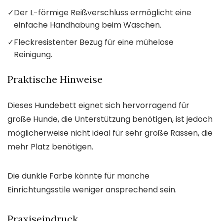
✓
Der L-förmige Reißverschluss ermöglicht eine
einfache Handhabung beim Waschen.
✓
Fleckresistenter Bezug für eine mühelose
Reinigung.
Praktische Hinweise
Dieses Hundebett eignet sich hervorragend für
große Hunde, die Unterstützung benötigen, ist jedoch
möglicherweise nicht ideal für sehr große Rassen, die
mehr Platz benötigen.
Die dunkle Farbe könnte für manche
Einrichtungsstile weniger ansprechend sein.
Praxiseindruck