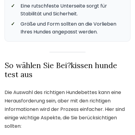
✓
Eine rutschfeste Unterseite sorgt für
Stabilität und Sicherheit.
✓
Größe und Form sollten an die Vorlieben
Ihres Hundes angepasst werden.
So wählen Sie Bei?kissen hunde
test aus
Die Auswahl des richtigen Hundebettes kann eine
Herausforderung sein, aber mit den richtigen
Informationen wird der Prozess einfacher. Hier sind
einige wichtige Aspekte, die Sie berücksichtigen
sollten: