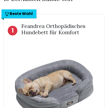
Beste Wahl
Feandrea Orthopädisches
1
Hundebett für Komfort