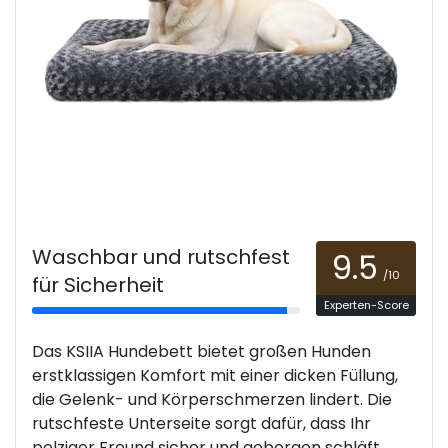
Waschbar und rutschfest
9.5
/10
für Sicherheit
Experten-Score
Das KSIIA Hundebett bietet großen Hunden
erstklassigen Komfort mit einer dicken Füllung,
die Gelenk- und Körperschmerzen lindert. Die
rutschfeste Unterseite sorgt dafür, dass Ihr
pelziger Freund sicher und geborgen schläft.