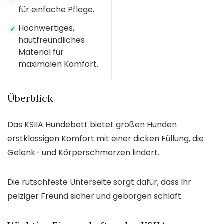
für einfache Pflege.
Hochwertiges,
✓
hautfreundliches
Material für
maximalen Komfort.
Überblick
Das KSIIA Hundebett bietet großen Hunden
erstklassigen Komfort mit einer dicken Füllung, die
Gelenk- und Körperschmerzen lindert.
Die rutschfeste Unterseite sorgt dafür, dass Ihr
pelziger Freund sicher und geborgen schläft.