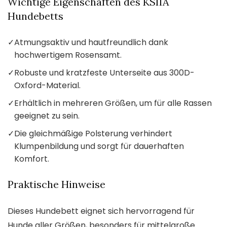
Wichtige Eigenschaften des KSIIA
Hundebetts
✓
Atmungsaktiv und hautfreundlich dank
hochwertigem Rosensamt.
✓
Robuste und kratzfeste Unterseite aus 300D-
Oxford-Material.
✓
Erhältlich in mehreren Größen, um für alle Rassen
geeignet zu sein.
✓
Die gleichmäßige Polsterung verhindert
Klumpenbildung und sorgt für dauerhaften
Komfort.
Praktische Hinweise
Dieses Hundebett eignet sich hervorragend für
Hunde aller Größen, besonders für mittelgroße