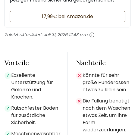
17,99€ bei Amazon.de
Zuletzt aktualisiert:
Juli 31, 2026 12:43 a.m.
Vorteile
Nachteile
Exzellente
Könnte für sehr
✓
✕
Unterstützung für
große Hunderassen
Gelenke und
etwas zu klein sein.
Knochen.
Die Füllung benötigt
✕
Rutschfester Boden
nach dem Waschen
✓
für zusätzliche
etwas Zeit, um ihre
Sicherheit.
Form
wiederzuerlangen.
Maschinenwaschbar
✓