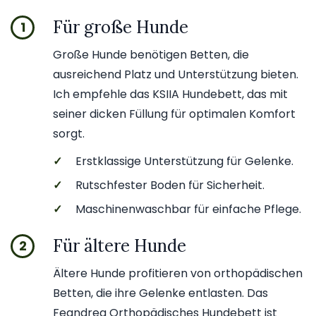
Für große Hunde
1
Große Hunde benötigen Betten, die
ausreichend Platz und Unterstützung bieten.
Ich empfehle das KSIIA Hundebett, das mit
seiner dicken Füllung für optimalen Komfort
sorgt.
✓
Erstklassige Unterstützung für Gelenke.
✓
Rutschfester Boden für Sicherheit.
✓
Maschinenwaschbar für einfache Pflege.
Für ältere Hunde
2
Ältere Hunde profitieren von orthopädischen
Betten, die ihre Gelenke entlasten. Das
Feandrea Orthopädisches Hundebett ist