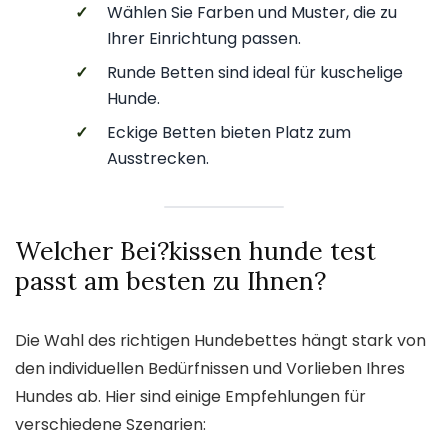
✓
Wählen Sie Farben und Muster, die zu
Ihrer Einrichtung passen.
✓
Runde Betten sind ideal für kuschelige
Hunde.
✓
Eckige Betten bieten Platz zum
Ausstrecken.
Welcher Bei?kissen hunde test
passt am besten zu Ihnen?
Die Wahl des richtigen Hundebettes hängt stark von
den individuellen Bedürfnissen und Vorlieben Ihres
Hundes ab. Hier sind einige Empfehlungen für
verschiedene Szenarien: