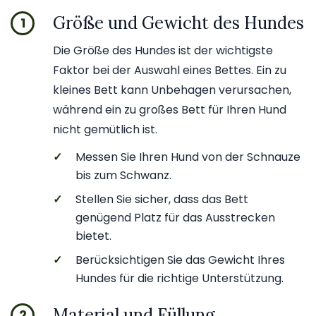
Größe und Gewicht des Hundes
1
Die Größe des Hundes ist der wichtigste
Faktor bei der Auswahl eines Bettes. Ein zu
kleines Bett kann Unbehagen verursachen,
während ein zu großes Bett für Ihren Hund
nicht gemütlich ist.
✓
Messen Sie Ihren Hund von der Schnauze
bis zum Schwanz.
✓
Stellen Sie sicher, dass das Bett
genügend Platz für das Ausstrecken
bietet.
✓
Berücksichtigen Sie das Gewicht Ihres
Hundes für die richtige Unterstützung.
Material und Füllung
2