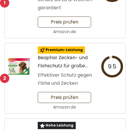
1
garantiert
Preis prüfen
Amazon.de
Premium-Leistung
Beaphar Zecken- und
Flohschutz für große
9.5
Hunde
Effektiver Schutz gegen
2
Flöhe und Zecken
Preis prüfen
Amazon.de
Hohe Leistung