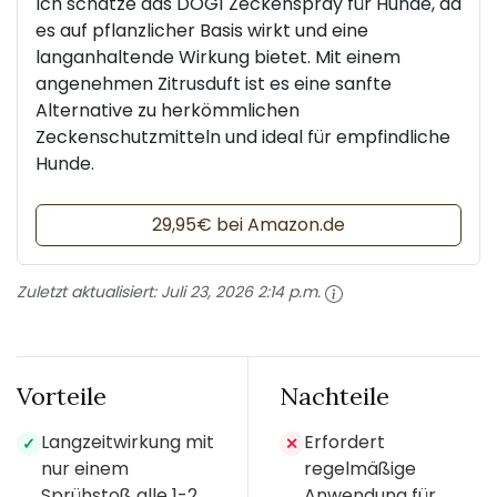
Ich schätze das DOG1 Zeckenspray für Hunde, da
es auf pflanzlicher Basis wirkt und eine
langanhaltende Wirkung bietet. Mit einem
angenehmen Zitrusduft ist es eine sanfte
Alternative zu herkömmlichen
Zeckenschutzmitteln und ideal für empfindliche
Hunde.
29,95€ bei Amazon.de
Zuletzt aktualisiert:
Juli 23, 2026 2:14 p.m.
Vorteile
Nachteile
Langzeitwirkung mit
Erfordert
✓
✕
nur einem
regelmäßige
Sprühstoß alle 1-2
Anwendung für