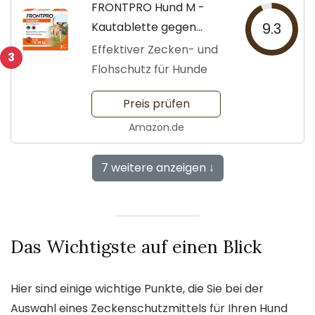
FRONTPRO Hund M -
Kautablette gegen
9.3
Zecken
Effektiver Zecken- und
3
Flohschutz für Hunde
Preis prüfen
Amazon.de
7 weitere anzeigen ↓
Das Wichtigste auf einen Blick
Hier sind einige wichtige Punkte, die Sie bei der
Auswahl eines Zeckenschutzmittels für Ihren Hund