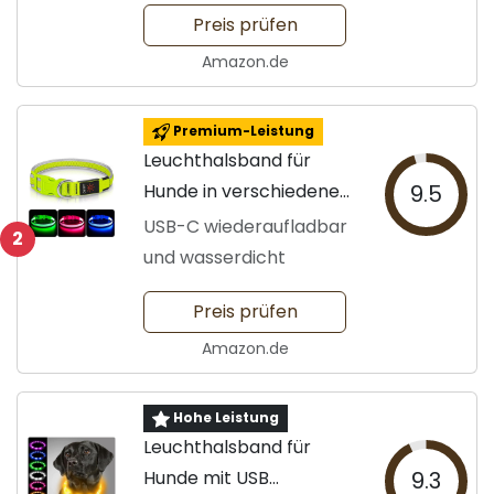
Nachtspaziergänge
Preis prüfen
Amazon.de
Premium-Leistung
Leuchthalsband für
Hunde in verschiedenen
9.5
Größen
USB-C wiederaufladbar
2
und wasserdicht
Preis prüfen
Amazon.de
Hohe Leistung
Leuchthalsband für
Hunde mit USB
9.3