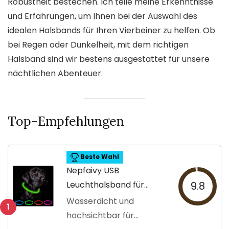
Robustheit bestechen. Ich teile meine Erkenntnisse
und Erfahrungen, um Ihnen bei der Auswahl des
idealen Halsbands für Ihren Vierbeiner zu helfen. Ob
bei Regen oder Dunkelheit, mit dem richtigen
Halsband sind wir bestens ausgestattet für unsere
nächtlichen Abenteuer.
Top-Empfehlungen
Beste Wahl
Nepfaivy USB
Leuchthalsband für
9.8
Hunde
Wasserdicht und
1
hochsichtbar für