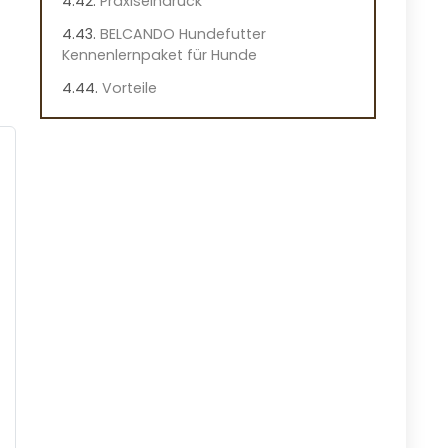
Praxiseindruck
BELCANDO Hundefutter
Kennenlernpaket für Hunde
Vorteile
Nachteile
Überblick
Wichtige Eigenschaften des
BELCANDO Hundefutters
Praktische Hinweise
Praxiseindruck
Dehner Wild Nature Hundefutter
Probier-Set
Vorteile
Nachteile
Überblick