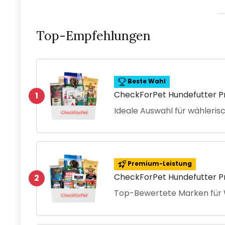
Top-Empfehlungen
Beste Wahl
CheckForPet Hundefutter P
1
Ideale Auswahl für wähleris
Premium-Leistung
CheckForPet Hundefutter P
2
Top-Bewertete Marken für 