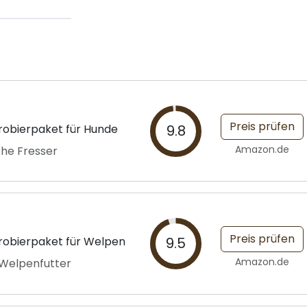
Preis prüfen
robierpaket für Hunde
9.8
Amazon.de
che Fresser
Preis prüfen
robierpaket für Welpen
9.5
Amazon.de
Welpenfutter