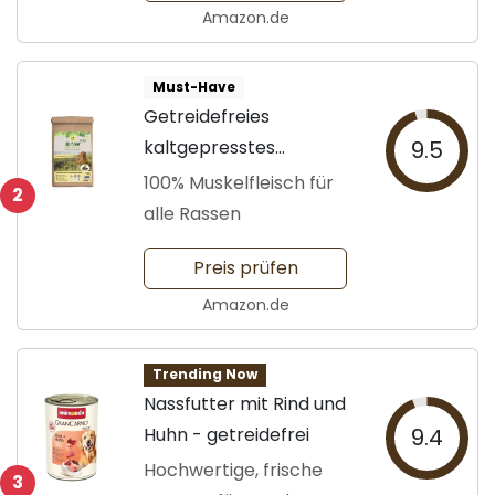
Amazon.de
Must-Have
Getreidefreies
kaltgepresstes
9.5
Hundefutter
100% Muskelfleisch für
2
alle Rassen
Preis prüfen
Amazon.de
Trending Now
Nassfutter mit Rind und
Huhn - getreidefrei
9.4
Hochwertige, frische
3