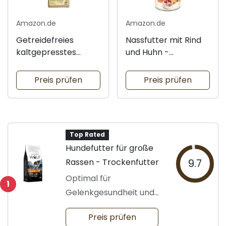
Amazon.de
Amazon.de
Getreidefreies
Nassfutter mit Rind
kaltgepresstes
und Huhn -
Hundefutter
getreidefrei
Preis prüfen
Preis prüfen
Top Rated
Hundefutter für große
Rassen - Trockenfutter
9.7
Optimal für
1
Gelenkgesundheit und
Wohlbefinden
Preis prüfen