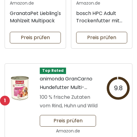
Amazon.de
Amazon.de
GranataPet Liebling's
bosch HPC Adult
Mahlzeit Multipack
Trockenfutter mit
Lachs
Preis prüfen
Preis prüfen
Top Rated
animonda GranCarno
Hundefutter Multi-
9.8
Fleischcocktail
100 % frische Zutaten
1
vom Rind, Huhn und Wild
Preis prüfen
Amazon.de