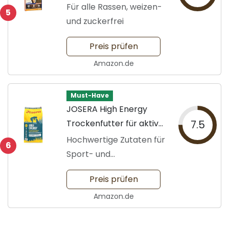
Für alle Rassen, weizen-
5
und zuckerfrei
Preis prüfen
Amazon.de
Must-Have
JOSERA High Energy
Trockenfutter für aktive
7.5
Hunde
Hochwertige Zutaten für
6
Sport- und
Arbeitshunde
Preis prüfen
Amazon.de