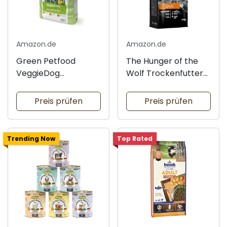
Amazon.de
Amazon.de
Green Petfood
The Hunger of the
VeggieDog
Wolf Trockenfutter
Trockenfutter für
für große Hunde
Hunde
Preis prüfen
Preis prüfen
Trending Now
Top Rated