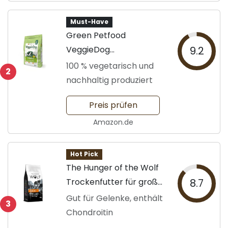
Must-Have
Green Petfood
VeggieDog
9.2
Trockenfutter für Hunde
100 % vegetarisch und
2
nachhaltig produziert
Preis prüfen
Amazon.de
Hot Pick
The Hunger of the Wolf
Trockenfutter für große
8.7
Hunde
Gut für Gelenke, enthält
3
Chondroitin