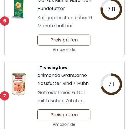
Markus Mühle NaturNah
Hundefutter
7.8
Kaltgepresst und über 6
6
Monate haltbar
Preis prüfen
Amazon.de
Trending Now
animonda GranCarno
Nassfutter Rind + Huhn
7.1
Getreidefreies Futter
7
mit frischen Zutaten
Preis prüfen
Amazon.de