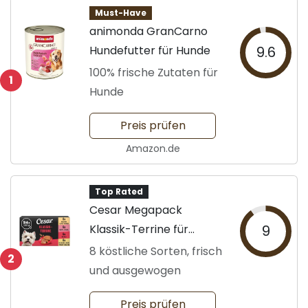
Must-Have
animonda GranCarno
Hundefutter für Hunde
9.6
100% frische Zutaten für
1
Hunde
Preis prüfen
Amazon.de
Top Rated
Cesar Megapack
Klassik-Terrine für
9
Hunde
8 köstliche Sorten, frisch
2
und ausgewogen
Preis prüfen