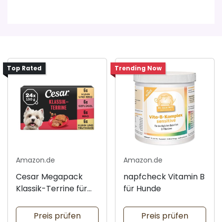
Top Rated
Trending Now
Amazon.de
Amazon.de
Cesar Megapack
napfcheck Vitamin B
Klassik-Terrine für
für Hunde
Hunde
Preis prüfen
Preis prüfen