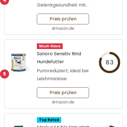
4
Gelenkgesundheit mit
Huhn
Preis prüfen
Amazon.de
Must-Have
Sanoro Sensitiv Rind
Hundefutter
8.3
Purinreduziert, ideal bei
5
Leishmaniose
Preis prüfen
Amazon.de
Top Rated