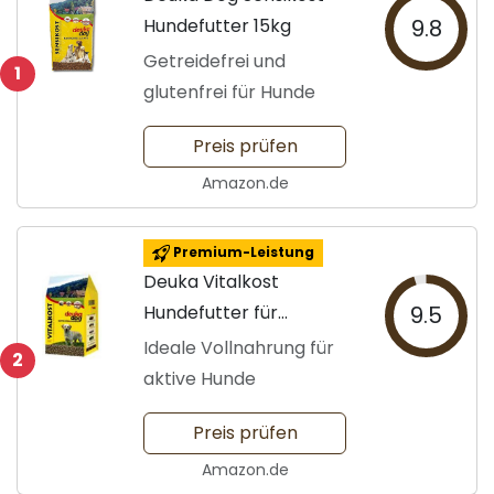
Hundefutter 15kg
9.8
Getreidefrei und
1
glutenfrei für Hunde
Preis prüfen
Amazon.de
Premium-Leistung
Deuka Vitalkost
Hundefutter für
9.5
Erwachsene
Ideale Vollnahrung für
2
aktive Hunde
Preis prüfen
Amazon.de