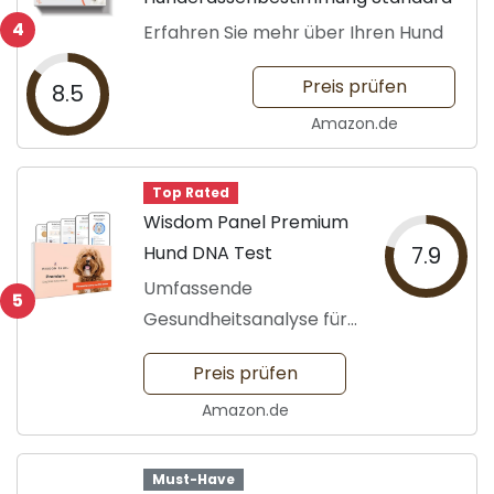
4
Erfahren Sie mehr über Ihren Hund
Preis prüfen
8.5
Amazon.de
Top Rated
Wisdom Panel Premium
Hund DNA Test
7.9
Umfassende
5
Gesundheitsanalyse für
Hunde
Preis prüfen
Amazon.de
Must-Have