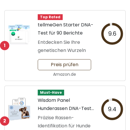
Top Rated
tellmeGen Starter DNA-
Test für 90 Berichte
9.6
Entdecken Sie Ihre
1
genetischen Wurzeln
Preis prüfen
Amazon.de
Must-Have
Wisdom Panel
Hunderassen DNA-Test
9.4
Kit
Präzise Rassen-
2
Identifikation für Hunde