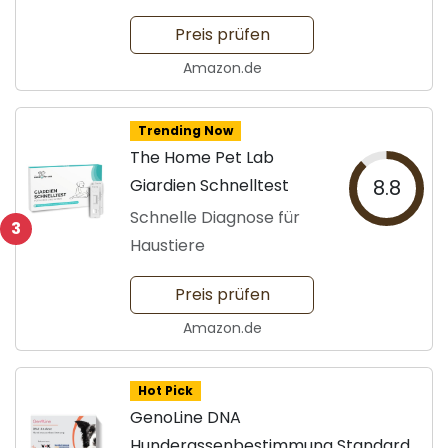
Preis prüfen
Amazon.de
Trending Now
The Home Pet Lab
Giardien Schnelltest
8.8
Schnelle Diagnose für
3
Haustiere
Preis prüfen
Amazon.de
Hot Pick
GenoLine DNA
Hunderassenbestimmung Standard