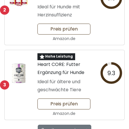
5x900g
Ideal für Hunde mit
2
Herzinsuffizienz
Preis prüfen
Amazon.de
Hohe Leistung
Heart CORE: Futter
Ergänzung für Hunde
9.3
Ideal für ältere und
3
geschwächte Tiere
Preis prüfen
Amazon.de