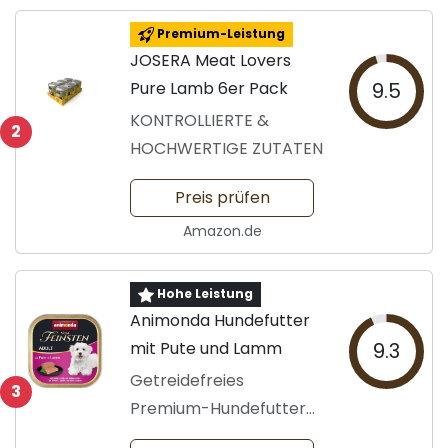
Premium-Leistung
JOSERA Meat Lovers
Pure Lamb 6er Pack
9.5
KONTROLLIERTE &
2
HOCHWERTIGE ZUTATEN
Preis prüfen
Amazon.de
Hohe Leistung
Animonda Hundefutter
mit Pute und Lamm
9.3
Getreidefreies
3
Premium-Hundefutter
für Erwachsene Hunde