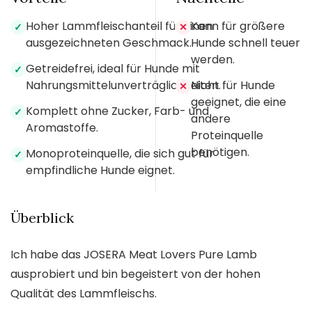
Hoher Lammfleischanteil für einen
Kann für größere
✓
✕
ausgezeichneten Geschmack.
Hunde schnell teuer
werden.
Getreidefrei, ideal für Hunde mit
✓
Nahrungsmittelunverträglichkeiten.
Nicht für Hunde
✕
geeignet, die eine
Komplett ohne Zucker, Farb- und
✓
andere
Aromastoffe.
Proteinquelle
benötigen.
Monoproteinquelle, die sich gut für
✓
empfindliche Hunde eignet.
Überblick
Ich habe das JOSERA Meat Lovers Pure Lamb
ausprobiert und bin begeistert von der hohen
Qualität des Lammfleischs.