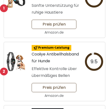
Hunde
Sanfte Unterstützung für
1
ruhige Haustiere
Preis prüfen
Amazon.de
Premium-Leistung
Cooiiye Antibellhalsband
für Hunde
9.5
Effektive Kontrolle über
2
übermäßiges Bellen
Preis prüfen
Amazon.de