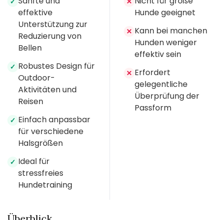
Sanfte und
Nicht für große
✓
✕
effektive
Hunde geeignet
Unterstützung zur
Kann bei manchen
✕
Reduzierung von
Hunden weniger
Bellen
effektiv sein
Robustes Design für
✓
Erfordert
✕
Outdoor-
gelegentliche
Aktivitäten und
Überprüfung der
Reisen
Passform
Einfach anpassbar
✓
für verschiedene
Halsgrößen
Ideal für
✓
stressfreies
Hundetraining
Überblick