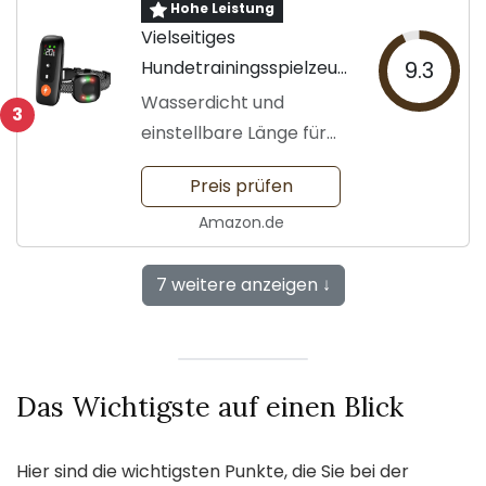
Hohe Leistung
Vielseitiges
Hundetrainingsspielzeug
9.3
für alle Rassen
Wasserdicht und
3
einstellbare Länge für
Ihre Hunde
Preis prüfen
Amazon.de
7 weitere anzeigen ↓
Das Wichtigste auf einen Blick
Hier sind die wichtigsten Punkte, die Sie bei der