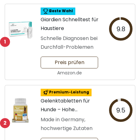
Beste Wahl
Giardien Schnelltest für
Haustiere
9.8
Schnelle Diagnosen bei
1
Durchfall-Problemen
Preis prüfen
Amazon.de
Premium-Leistung
Gelenktabletten für
Hunde – Hohe
9.5
Akzeptanz
Made in Germany,
2
hochwertige Zutaten