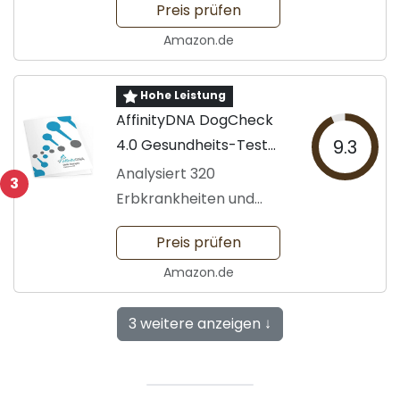
Preis prüfen
Amazon.de
Hohe Leistung
AffinityDNA DogCheck
4.0 Gesundheits-Test
9.3
für Hunde
Analysiert 320
3
Erbkrankheiten und
Merkmale
Preis prüfen
Amazon.de
3 weitere anzeigen ↓