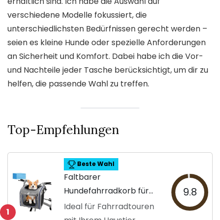
erhältlich sind. Ich habe die Auswahl auf
verschiedene Modelle fokussiert, die
unterschiedlichsten Bedürfnissen gerecht werden –
seien es kleine Hunde oder spezielle Anforderungen
an Sicherheit und Komfort. Dabei habe ich die Vor-
und Nachteile jeder Tasche berücksichtigt, um dir zu
helfen, die passende Wahl zu treffen.
Top-Empfehlungen
Beste Wahl
Faltbarer
Hundefahrradkorb für
9.8
kleine Tiere
Ideal für Fahrradtouren
1