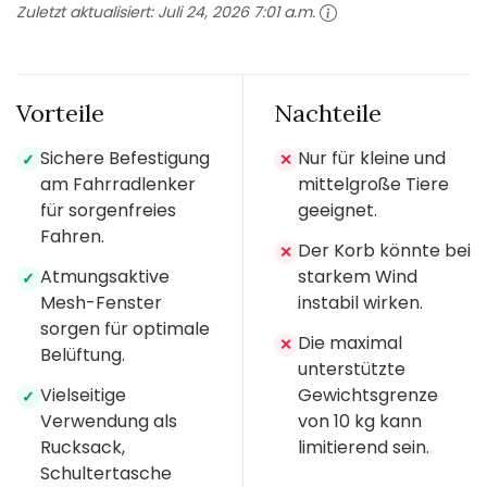
Zuletzt aktualisiert:
Juli 24, 2026 7:01 a.m.
Vorteile
Nachteile
Sichere Befestigung
Nur für kleine und
✓
✕
am Fahrradlenker
mittelgroße Tiere
für sorgenfreies
geeignet.
Fahren.
Der Korb könnte bei
✕
Atmungsaktive
starkem Wind
✓
Mesh-Fenster
instabil wirken.
sorgen für optimale
Die maximal
✕
Belüftung.
unterstützte
Vielseitige
Gewichtsgrenze
✓
Verwendung als
von 10 kg kann
Rucksack,
limitierend sein.
Schultertasche