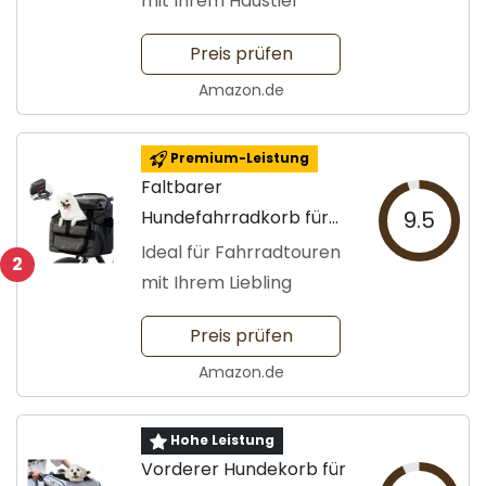
mit Ihrem Haustier
Preis prüfen
Amazon.de
Premium-Leistung
Faltbarer
Hundefahrradkorb für
9.5
kleine Hunde
Ideal für Fahrradtouren
2
mit Ihrem Liebling
Preis prüfen
Amazon.de
Hohe Leistung
Vorderer Hundekorb für