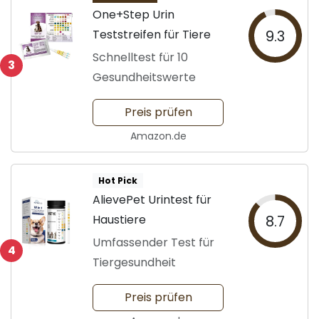
One+Step Urin
Teststreifen für Tiere
9.3
Schnelltest für 10
3
Gesundheitswerte
Preis prüfen
Amazon.de
Hot Pick
AlievePet Urintest für
Haustiere
8.7
Umfassender Test für
4
Tiergesundheit
Preis prüfen