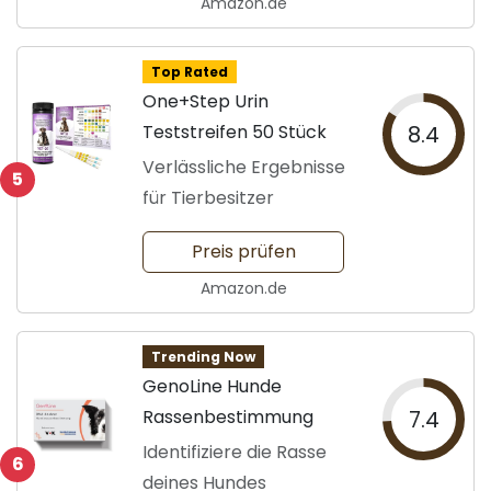
Amazon.de
Top Rated
One+Step Urin
Teststreifen 50 Stück
8.4
Verlässliche Ergebnisse
5
für Tierbesitzer
Preis prüfen
Amazon.de
Trending Now
GenoLine Hunde
Rassenbestimmung
7.4
Identifiziere die Rasse
6
deines Hundes