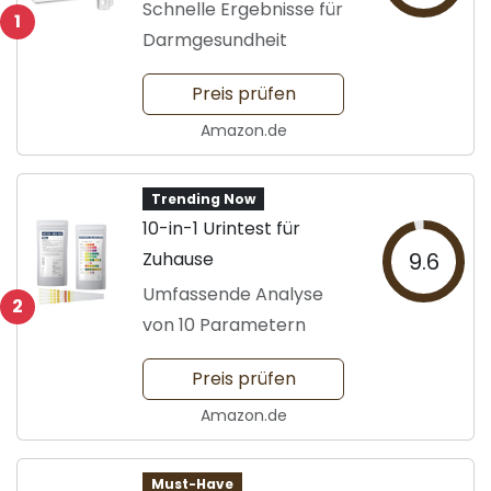
Schnelle Ergebnisse für
1
Darmgesundheit
Preis prüfen
Amazon.de
Trending Now
10-in-1 Urintest für
Zuhause
9.6
Umfassende Analyse
2
von 10 Parametern
Preis prüfen
Amazon.de
Must-Have