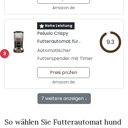
Amazon.de
Hohe Leistung
Peluvio Crispy
Futterautomat für
9.3
Hunde
Automatischer
3
Futterspender mit Timer
Preis prüfen
Amazon.de
7 weitere anzeigen ↓
So wählen Sie Futterautomat hund