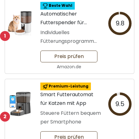
Beste Wahl
Automatischer
Futterspender für
9.8
Katzen und Hunde
Individuelles
1
Fütterungsprogramm
für Haustiere
Preis prüfen
Amazon.de
Premium-Leistung
Smart Futterautomat
für Katzen mit App
9.5
Steuere Füttern bequem
2
per Smartphone
Preis prüfen