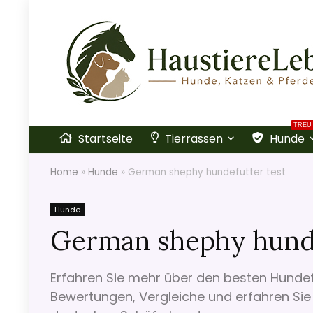
TREU
Startseite
Tierrassen
Hunde
Home
»
Hunde
»
German shephy hundefutter test
Hunde
German shephy hunde
Erfahren Sie mehr über den besten Hundef
Bewertungen, Vergleiche und erfahren Sie 