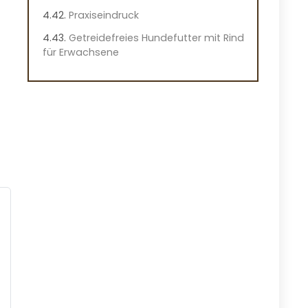
Praxiseindruck
Getreidefreies Hundefutter mit Rind
für Erwachsene
Vorteile
Nachteile
Überblick
Besondere Merkmale dieses
Hundefutters
Praktische Hinweise
Praxiseindruck
German Shephy Hunde Nassfutter
mit Rind
Vorteile
Nachteile
Überblick