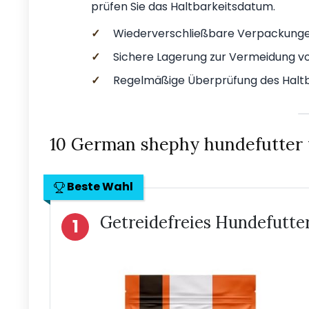
prüfen Sie das Haltbarkeitsdatum.
✓
Wiederverschließbare Verpackungen
✓
Sichere Lagerung zur Vermeidung v
✓
Regelmäßige Überprüfung des Halt
10 German shephy hundefutter 
Beste Wahl
Getreidefreies Hundefutte
1