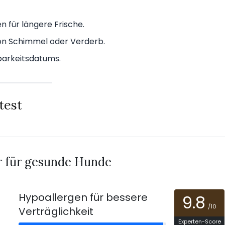
 für längere Frische.
on Schimmel oder Verderb.
barkeitsdatums.
test
r für gesunde Hunde
Hypoallergen für bessere
9.8
/10
Verträglichkeit
Experten-Score