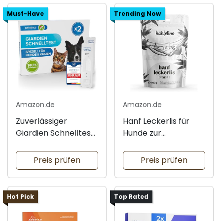
Must-Have
Trending Now
Amazon.de
Amazon.de
Zuverlässiger
Hanf Leckerlis für
Giardien Schnelltest
Hunde zur
für Tiere
Entspannung
Preis prüfen
Preis prüfen
Hot Pick
Top Rated