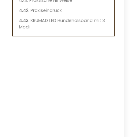
Praktische Hinweise
Praxiseindruck
KRUMAD LED Hundehalsband mit 3
Modi
Vorteile
Nachteile
Überblick
Wichtige Funktionen des KRUMAD
LED Hundehalsbands
Praktische Hinweise
Praxiseindruck
PWOD LED-Hundehalsband in 7
Farben
Vorteile
Nachteile