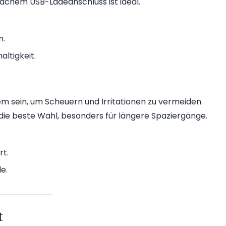
nfachem USB-Ladeanschluss ist ideal.
n.
ltigkeit.
m sein, um Scheuern und Irritationen zu vermeiden.
 die beste Wahl, besonders für längere Spaziergänge.
rt.
e.
t