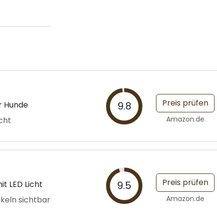
Preis prüfen
r Hunde
9.8
Amazon.de
cht
Preis prüfen
t LED Licht
9.5
Amazon.de
keln sichtbar