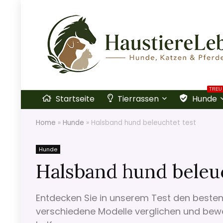
TREU
Startseite
Tierrassen
Hunde
Home
»
Hunde
»
Halsband hund beleuchtet test
Hunde
Halsband hund beleuc
Entdecken Sie in unserem Test den beste
verschiedene Modelle verglichen und bewe