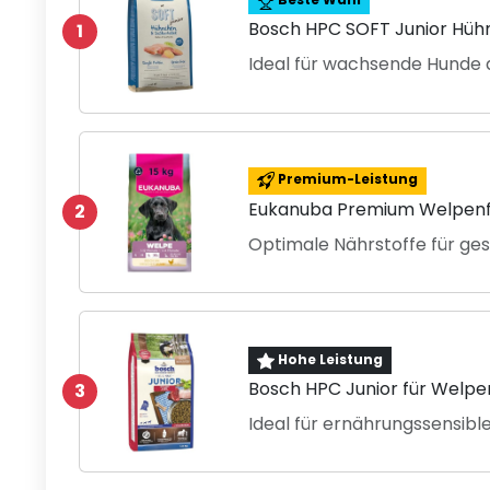
Bosch HPC SOFT Junior Hüh
1
Ideal für wachsende Hunde 
Premium-Leistung
Eukanuba Premium Welpenfu
2
Optimale Nährstoffe für g
Hohe Leistung
Bosch HPC Junior für Welpe
3
Ideal für ernährungssensibl