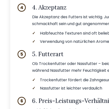
4. Akzeptanz
4
Die Akzeptanz des Futters ist wichtig. J
schmackhaft sein und gut angenommen
✓
Halbfeuchte Texturen sind oft belie
✓
Verwendung von natürlichen Arome
5. Futterart
5
Ob Trockenfutter oder Nassfutter – beid
während Nassfutter mehr Feuchtigkeit e
✓
Trockenfutter fördert die Zahngesu
✓
Nassfutter ist leichter verdaulich
6. Preis-Leistungs-Verhältn
6