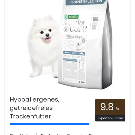
Hypoallergenes,
9.8
getreidefreies
/10
Trockenfutter
Experten-Score