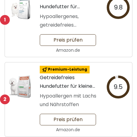
Hundefutter für
9.8
Kleinrassen
Hypoallergenes,
1
getreidefreies
Trockenfutter
Preis prüfen
Amazon.de
Premium-Leistung
Getreidefreies
Hundefutter für kleine
9.5
Rassen
Hypoallergen mit Lachs
2
und Nährstoffen
Preis prüfen
Amazon.de