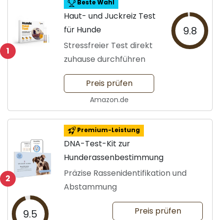
Beste Wahl
Haut- und Juckreiz Test
für Hunde
9.8
Stressfreier Test direkt
1
zuhause durchführen
Preis prüfen
Amazon.de
Premium-Leistung
DNA-Test-Kit zur
Hunderassenbestimmung
Präzise Rassenidentifikation und
2
Abstammung
Preis prüfen
9.5