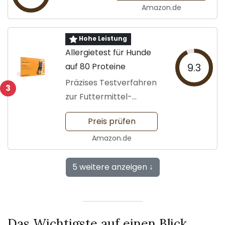
Amazon.de
Hohe Leistung
Allergietest für Hunde
auf 80 Proteine
9.3
Präzises Testverfahren
3
zur Futtermittel-
Optimierung
Preis prüfen
Amazon.de
5 weitere anzeigen ↓
Das Wichtigste auf einen Blick