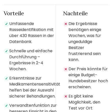
Vorteile
Nachteile
Umfassende
Die Ergebnisse
✓
✕
Rasseidentifikation mit
benötigen einige
über 430 Rassen in der
Wochen, was für
Datenbank.
ungeduldige
Besitzer
Schnelle und einfache
✓
frustrierend sein
Durchführung –
kann.
Ergebnisse in 2-4
Wochen.
Der Preis könnte für
✕
einige Budget-
Erkenntnisse zur
✓
Hundebesitzer hoch
Medikamentensensitivität
erscheinen.
helfen bei der Auswahl
sicherer Behandlungen.
Es gibt keine
✕
Möglichkeit, den
Verwandtenfunktion zur
✓
Test vor Ort
besseren Einsicht in den