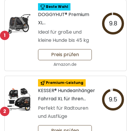
Beste Wahl
DOGGYHUT® Premium
XL
9.8
Hundefahrradanhänger
Ideal für große und
1
kleine Hunde bis 45 kg
Preis prüfen
Amazon.de
Premium-Leistung
KESSER® Hundeanhänger
Fahrrad XL für Ihren
9.5
Hund
Perfekt für Radtouren
2
und Ausflüge
Preis prüfen