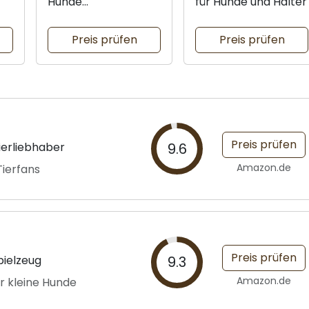
Hunde
für Hunde und Halter
Bestimmungskarten
Preis prüfen
Preis prüfen
Preis prüfen
ierliebhaber
9.6
Amazon.de
Tierfans
Preis prüfen
pielzeug
9.3
Amazon.de
ür kleine Hunde