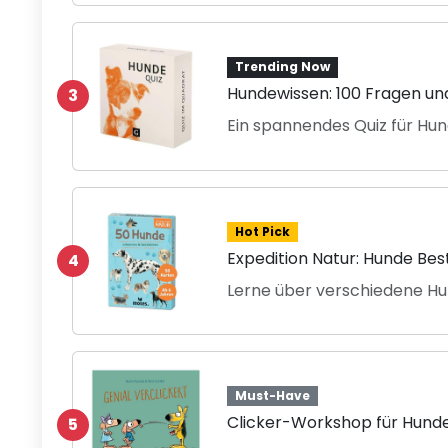
Trending Now
Hundewissen: 100 Fragen u
3
Ein spannendes Quiz für Hu
Hot Pick
Expedition Natur: Hunde B
4
Lerne über verschiedene H
Must-Have
Clicker-Workshop für Hunde
5