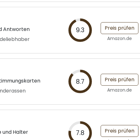
Preis prüfen
nd Antworten
9.3
Amazon.de
ndeliebhaber
Preis prüfen
estimmungskarten
8.7
Amazon.de
underassen
Preis prüfen
 und Halter
7.8