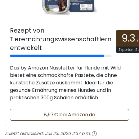
Rezept von
9.3
Tierernährungswissenschaftlern
/
entwickelt
Experten-S
Das by Amazon Nassfutter für Hunde mit Wild
bietet eine schmackhafte Pastete, die ohne
künstliche Zusätze auskommt. Ideal für die
gesunde Ernährung meines Hundes und in
praktischen 300g Schalen erhältlich.
8,97€ bei Amazon.de
Zuletzt aktualisiert:
Juli 23, 2026 2:37 p.m.