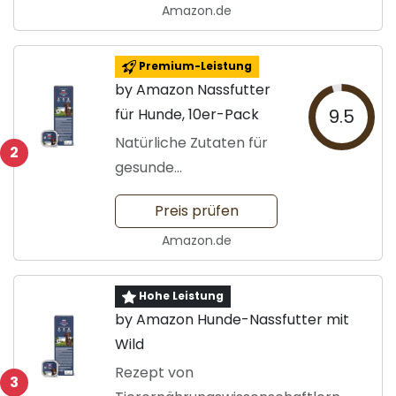
Amazon.de
Premium-Leistung
by Amazon Nassfutter
für Hunde, 10er-Pack
9.5
Natürliche Zutaten für
2
gesunde
Hundeernährung
Preis prüfen
Amazon.de
Hohe Leistung
by Amazon Hunde-Nassfutter mit
Wild
Rezept von
3