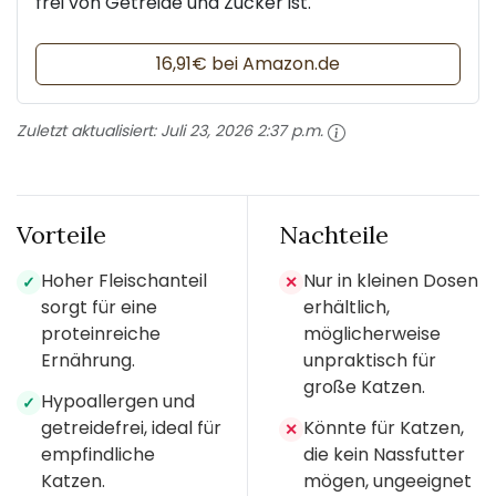
frei von Getreide und Zucker ist.
16,91€ bei Amazon.de
Zuletzt aktualisiert:
Juli 23, 2026 2:37 p.m.
Vorteile
Nachteile
Hoher Fleischanteil
Nur in kleinen Dosen
✓
✕
sorgt für eine
erhältlich,
proteinreiche
möglicherweise
Ernährung.
unpraktisch für
große Katzen.
Hypoallergen und
✓
getreidefrei, ideal für
Könnte für Katzen,
✕
empfindliche
die kein Nassfutter
Katzen.
mögen, ungeeignet