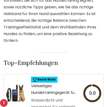
vorstellen, die sich für das Hundetraining eignen,
sowie nützliche Tipps geben, wie Sie das richtige
Halsband für Ihren Hund auswählen können. Es ist
entscheidend, die richtige Balance zwischen
Trainingseffektivität und dem Wohlbefinden Ihres
Hundes zu finden, um eine positive Beziehung zu
fördern.
Top-Empfehlungen
Beste Wahl
Vielseitiges
Hundetrainingsgerät für
9.8
alle Rassen
Wasserdicht und
1
anpassbar für optimale