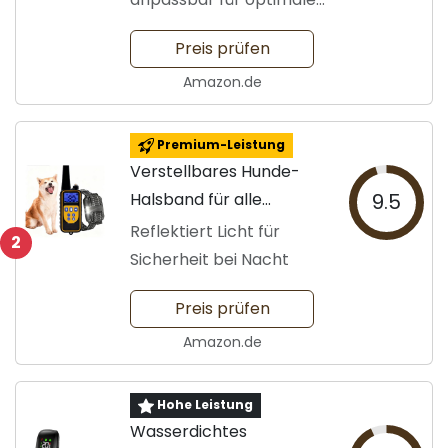
Passform
Preis prüfen
Amazon.de
Premium-Leistung
Verstellbares Hunde-
Halsband für alle
9.5
Größen
Reflektiert Licht für
2
Sicherheit bei Nacht
Preis prüfen
Amazon.de
Hohe Leistung
Wasserdichtes