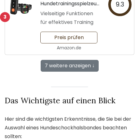
Hundetrainingsspielzeug
9.3
für alle Hunderassen
Vielseitige Funktionen
3
für effektives Training
Preis prüfen
Amazon.de
7 weitere anzeigen ↓
Das Wichtigste auf einen Blick
Hier sind die wichtigsten Erkenntnisse, die Sie bei der
Auswahl eines Hundeschockhalsbandes beachten
sollten: