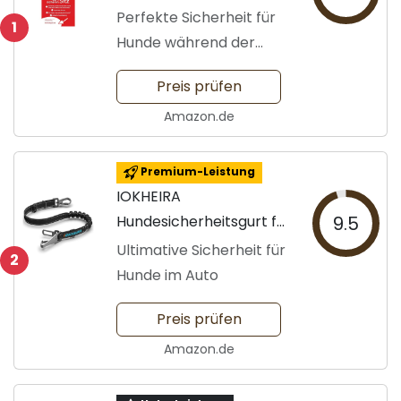
Perfekte Sicherheit für
1
Hunde während der
Fahrt
Preis prüfen
Amazon.de
Premium-Leistung
IOKHEIRA
Hundesicherheitsgurt für
9.5
Autos
Ultimative Sicherheit für
2
Hunde im Auto
Preis prüfen
Amazon.de