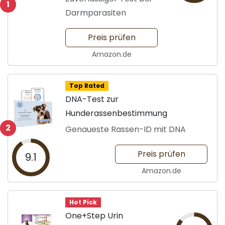
1
Darmparasiten
Preis prüfen
Amazon.de
Top Rated
DNA-Test zur
Hunderassenbestimmung
2
Genaueste Rassen-ID mit DNA
Preis prüfen
9.1
Amazon.de
Hot Pick
One+Step Urin