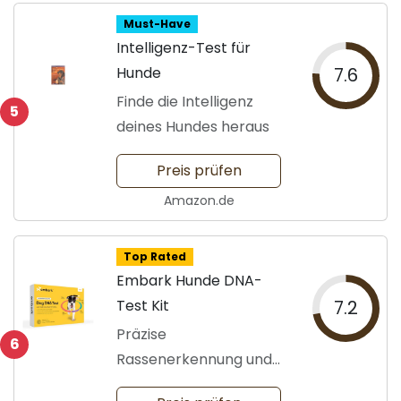
Must-Have
Intelligenz-Test für
Hunde
7.6
Finde die Intelligenz
5
deines Hundes heraus
Preis prüfen
Amazon.de
Top Rated
Embark Hunde DNA-
Test Kit
7.2
Präzise
6
Rassenerkennung und
Gesundheitstests