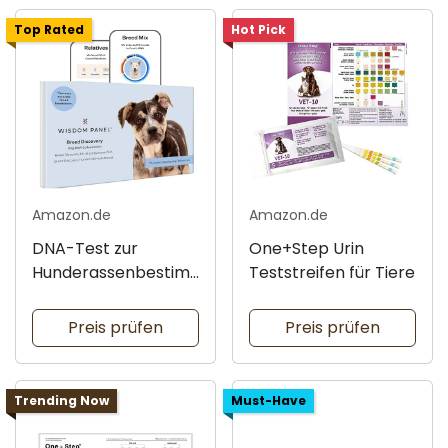
Top Rated
Hot Pick
Amazon.de
Amazon.de
DNA-Test zur
One+Step Urin
Hunderassenbestim
Teststreifen für Tiere
mung
Preis prüfen
Preis prüfen
Trending Now
Must-Have