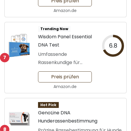
Preis prüfen
Amazon.de
Trending Now
Wisdom Panel Essential
DNA Test
6.8
Umfassende
7
Rassenkundige für
Hunde
Preis prüfen
Amazon.de
Hot Pick
GenoLine DNA
Hunderassenbestimmung
8
Präzise Rassebestimmung für Hunde