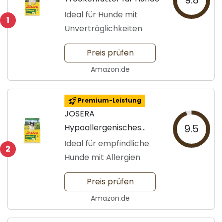
9.8
Ideal für Hunde mit
1
Unverträglichkeiten
Preis prüfen
Amazon.de
Premium-Leistung
JOSERA
Hypoallergenisches
9.5
Trockenfutter für Hunde
Ideal für empfindliche
2
Hunde mit Allergien
Preis prüfen
Amazon.de