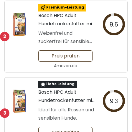
Premium-Leistung
Bosch HPC Adult
Hundetrockenfutter mit
9.5
Lachs
Weizenfrei und
2
zuckerfrei für sensible
Hunde
Preis prüfen
Amazon.de
Hohe Leistung
Bosch HPC Adult
Hundetrockenfutter mit
9.3
Lachs
Ideal für alle Rassen und
3
sensiblen Hunde.