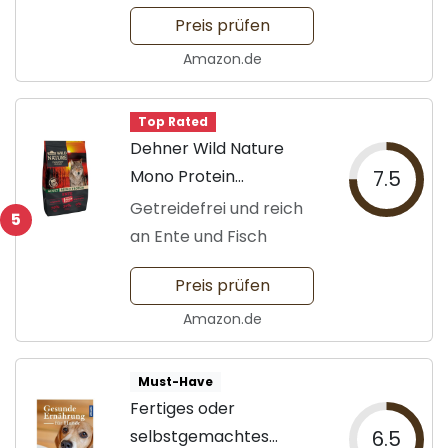
Preis prüfen
Amazon.de
Top Rated
Dehner Wild Nature
Mono Protein
7.5
Trockenfutter
Getreidefrei und reich
5
an Ente und Fisch
Preis prüfen
Amazon.de
Must-Have
Fertiges oder
selbstgemachtes
6.5