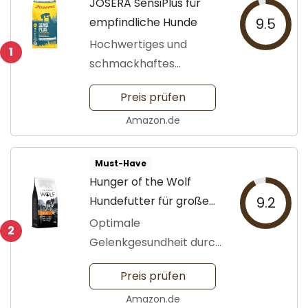
JOSERA SensiPlus für
empfindliche Hunde
9.5
Hochwertiges und
1
schmackhaftes
Hundefutter
Preis prüfen
Amazon.de
Must-Have
Hunger of the Wolf
Hundefutter für große
9.2
Rassen
Optimale
2
Gelenkgesundheit durch
spezielle Zutaten
Preis prüfen
Amazon.de