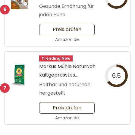
Hundfutter
Gesunde Ernährung für
6
jeden Hund
Preis prüfen
Amazon.de
Trending Now
Markus Mühle NaturNah
kaltgepresstes
6.5
Hundefutter
Haltbar und naturnah
7
hergestellt
Preis prüfen
Amazon.de