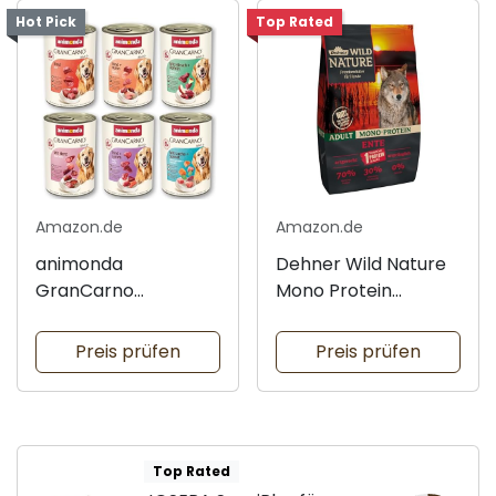
Hot Pick
Top Rated
Amazon.de
Amazon.de
animonda
Dehner Wild Nature
GranCarno
Mono Protein
Nassfutter für Hunde
Trockenfutter
Preis prüfen
Preis prüfen
Top Rated