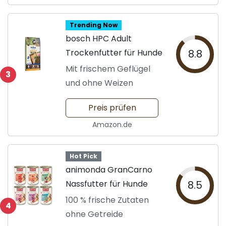
Trending Now
bosch HPC Adult
Trockenfutter für Hunde
8.8
Mit frischem Geflügel
3
und ohne Weizen
Preis prüfen
Amazon.de
Hot Pick
animonda GranCarno
Nassfutter für Hunde
8.5
100 % frische Zutaten
4
ohne Getreide