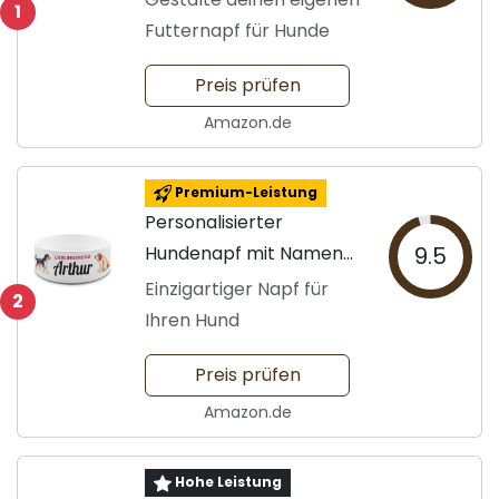
1
Futternapf für Hunde
Preis prüfen
Amazon.de
Premium-Leistung
Personalisierter
Hundenapf mit Namen
9.5
gestalten
Einzigartiger Napf für
2
Ihren Hund
Preis prüfen
Amazon.de
Hohe Leistung