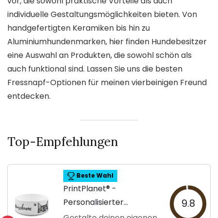
vor, die sowohl praktische Vorteile als auch
individuelle Gestaltungsmöglichkeiten bieten. Von
handgefertigten Keramiken bis hin zu
Aluminiumhundenmarken, hier finden Hundebesitzer
eine Auswahl an Produkten, die sowohl schön als
auch funktional sind. Lassen Sie uns die besten
Fressnapf-Optionen für meinen vierbeinigen Freund
entdecken.
Top-Empfehlungen
Beste Wahl
PrintPlanet® -
Personalisierter
9.8
Hundenapf
Gestalte deinen eigenen