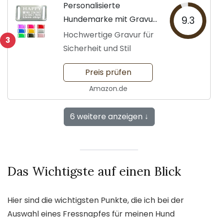
Personalisierte
Hundemarke mit Gravur
9.3
für Haustiere
Hochwertige Gravur für
3
Sicherheit und Stil
Preis prüfen
Amazon.de
6 weitere anzeigen ↓
Das Wichtigste auf einen Blick
Hier sind die wichtigsten Punkte, die ich bei der
Auswahl eines Fressnapfes für meinen Hund