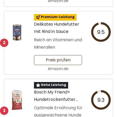
Amazon.de
Premium-Leistung
Delikates Hundefutter
mit Rind in Sauce
9.5
Reich an Vitaminen und
2
Mineralien
Preis prüfen
Amazon.de
Hohe Leistung
Bosch My Friend+
Hundetrockenfutter
9.3
12kg
Optimale Ernährung für
3
ausgewachsene Hunde