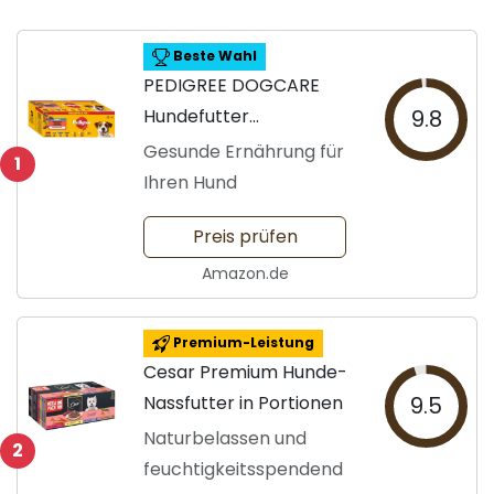
Beste Wahl
PEDIGREE DOGCARE
Hundefutter
9.8
Portionsbeutel
Gesunde Ernährung für
1
Ihren Hund
Preis prüfen
Amazon.de
Premium-Leistung
Cesar Premium Hunde-
Nassfutter in Portionen
9.5
Naturbelassen und
2
feuchtigkeitsspendend