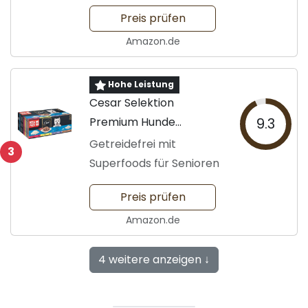
Preis prüfen
Amazon.de
Hohe Leistung
Cesar Selektion
Premium Hunde
9.3
Nassfutter
Getreidefrei mit
3
Superfoods für Senioren
Preis prüfen
Amazon.de
4 weitere anzeigen ↓