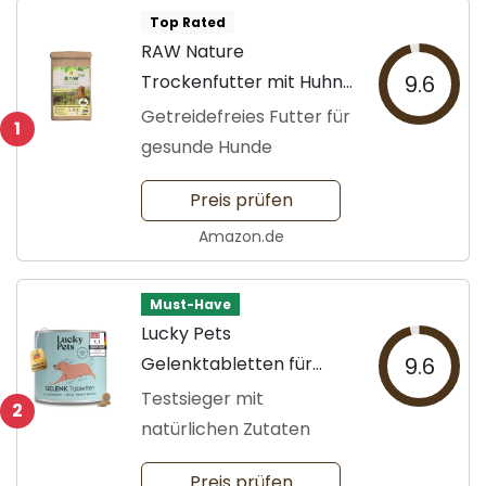
Top Rated
RAW Nature
Trockenfutter mit Huhn
9.6
12kg
Getreidefreies Futter für
1
gesunde Hunde
Preis prüfen
Amazon.de
Must-Have
Lucky Pets
Gelenktabletten für
9.6
Hunde
Testsieger mit
2
natürlichen Zutaten
Preis prüfen