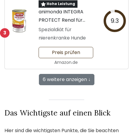
Hohe Leistung
animonda INTEGRA
PROTECT Renal für
9.3
Hunde
Spezialdiät für
3
nierenkranke Hunde
Preis prüfen
Amazon.de
6 weitere anzeigen ↓
Das Wichtigste auf einen Blick
Hier sind die wichtigsten Punkte, die Sie beachten