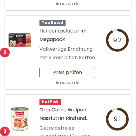
Amazon.de
Top Rated
Hundenassfutter im
Megapack
9.2
Vollwertige Ernährung
2
mit 4 köstlichen Sorten
Preis prüfen
Amazon.de
Hot Pick
GranCarno Welpen
Nassfutter Rind und
9.1
Huhn
Getreidefreies
3