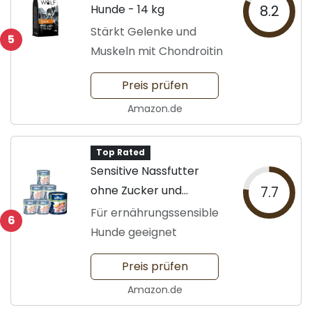
Hunde - 14 kg
8.2
Stärkt Gelenke und
5
Muskeln mit Chondroitin
Preis prüfen
Amazon.de
Top Rated
Sensitive Nassfutter
ohne Zucker und
7.7
Getreide
Für ernährungssensible
6
Hunde geeignet
Preis prüfen
Amazon.de