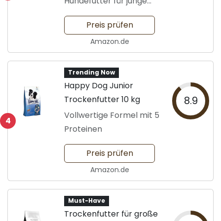
Hundefutter für junge
Hunde
Preis prüfen
Amazon.de
Trending Now
Happy Dog Junior
Trockenfutter 10 kg
8.9
Vollwertige Formel mit 5
4
Proteinen
Preis prüfen
Amazon.de
Must-Have
Trockenfutter für große