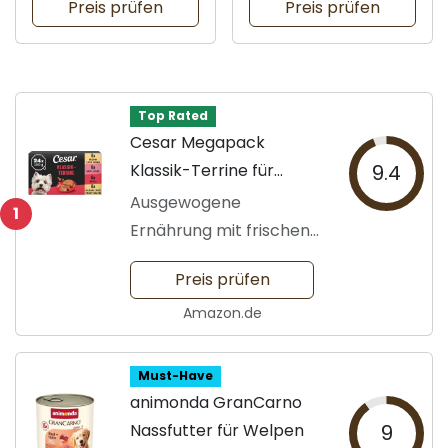
Preis prüfen
Preis prüfen
Top Rated
Cesar Megapack
Klassik-Terrine für
9.4
Hunde
Ausgewogene
1
Ernährung mit frischen
Zutaten
Preis prüfen
Amazon.de
Must-Have
animonda GranCarno
Nassfutter für Welpen
9