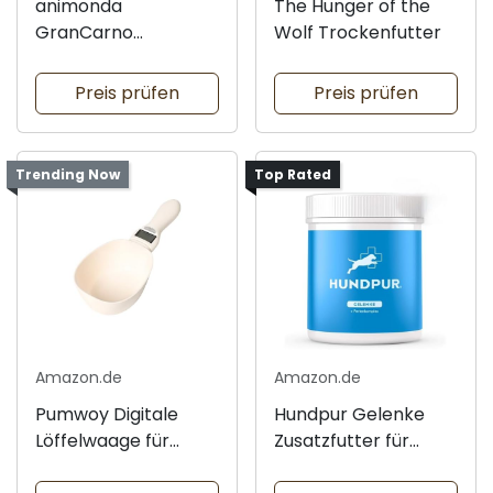
animonda
The Hunger of the
GranCarno
Wolf Trockenfutter
Nassfutter für
Welpen
Preis prüfen
Preis prüfen
Trending Now
Top Rated
Amazon.de
Amazon.de
Pumwoy Digitale
Hundpur Gelenke
Löffelwaage für
Zusatzfutter für
Hunde
Hunde