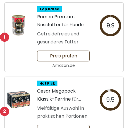
Top Rated
Romeo Premium
Nassfutter für Hunde
9.9
Getreidefreies und
1
gesünderes Futter
Preis prüfen
Amazon.de
Hot Pick
Cesar Megapack
Klassik-Terrine für
9.5
Hunde
Vielfältige Auswahl in
2
praktischen Portionen