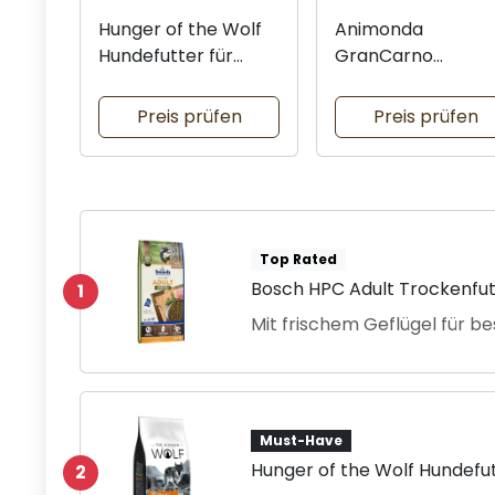
Hunger of the Wolf
Animonda
Hundefutter für
GranCarno
große Rassen
untergetreidefrei
Nassfutter
Preis prüfen
Preis prüfen
Top Rated
Bosch HPC Adult Trockenfut
1
Mit frischem Geflügel für b
Must-Have
Hunger of the Wolf Hundefu
2