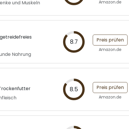
Amazon.de
lenke und Muskeln
etreidefreies
Preis prüfen
8.7
Amazon.de
esunde Nahrung
Preis prüfen
Trockenfutter
8.5
Amazon.de
nfleisch