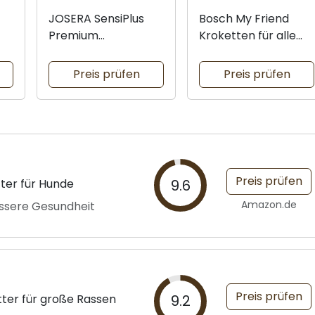
JOSERA SensiPlus
Bosch My Friend
Premium
Kroketten für alle
es
Trockenfutter
Rassen
Preis prüfen
Preis prüfen
Preis prüfen
ter für Hunde
9.6
Amazon.de
essere Gesundheit
Preis prüfen
tter für große Rassen
9.2