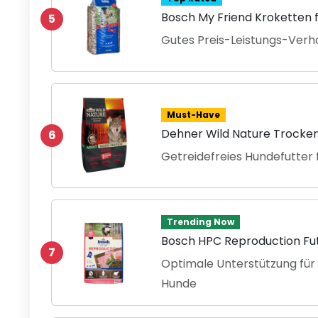
Bosch My Friend Kroketten f
5
Gutes Preis-Leistungs-Verhä
Must-Have
Dehner Wild Nature Trocken
6
Getreidefreies Hundefutter
Trending Now
Bosch HPC Reproduction Fut
7
Optimale Unterstützung fü
Hunde