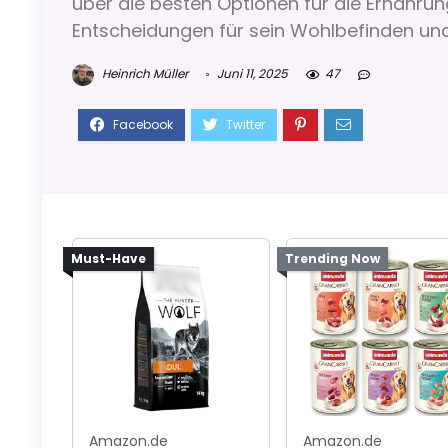
über die besten Optionen für die Ernährun
Entscheidungen für sein Wohlbefinden und
Heinrich Müller
Juni 11, 2025
47
Must-Have
Trending Now
Amazon.de
Amazon.de