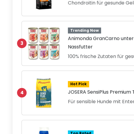
Chondroitin für gesunde Ge
Trending Now
Animonda GranCarno unterg
3
Nassfutter
100% frische Zutaten für g
Hot Pick
JOSERA SensiPlus Premium 
4
Für sensible Hunde mit Ente
Top Rated