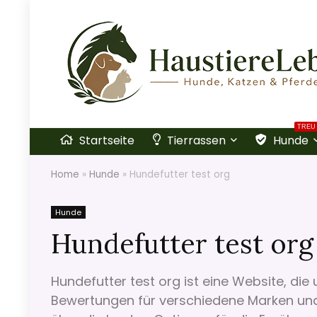
TREU
Startseite
Tierrassen
Hunde
Home
»
Hunde
»
Hundefutter test org
Hunde
Hundefutter test org
Hundefutter test org ist eine Website, di
Bewertungen für verschiedene Marken und 