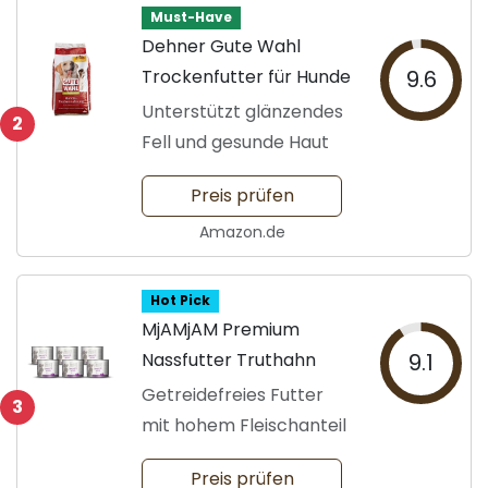
Must-Have
Dehner Gute Wahl
Trockenfutter für Hunde
9.6
Unterstützt glänzendes
2
Fell und gesunde Haut
Preis prüfen
Amazon.de
Hot Pick
MjAMjAM Premium
Nassfutter Truthahn
9.1
Getreidefreies Futter
3
mit hohem Fleischanteil
Preis prüfen