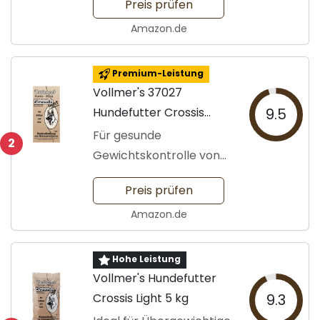
Preis prüfen
Amazon.de
Premium-Leistung
Vollmer's 37027
Hundefutter Crossis
9.5
Light
Für gesunde
2
Gewichtskontrolle von
Hunden
Preis prüfen
Amazon.de
Hohe Leistung
Vollmer's Hundefutter
Crossis Light 5 kg
9.3