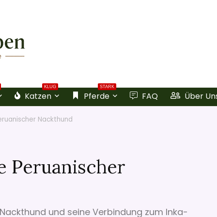
KLUG
STARK
Katzen
Pferde
FAQ
Über Un
eruanischer Nackthund
e Peruanischer
 Nackthund und seine Verbindung zum Inka-