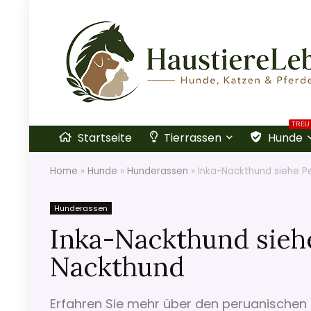
TREU
Startseite
Tierrassen
Hunde
Home
»
Hunde
»
Hunderassen
»
Inka-Nackthund siehe P
Hunderassen
Inka-Nackthund sieh
Nackthund
Erfahren Sie mehr über den peruanischen