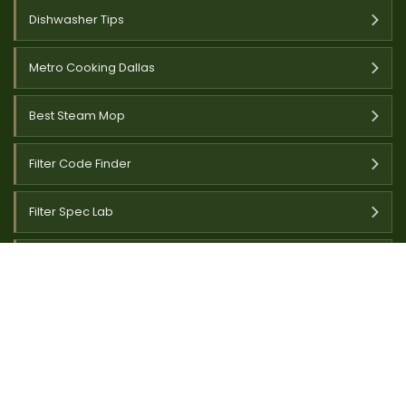
Dishwasher Tips
Metro Cooking Dallas
Best Steam Mop
Filter Code Finder
Filter Spec Lab
Laura Garden Life
Werkstatt & Technik
Clayton Workshop