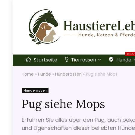
TREU
Startseite
Tierrassen
Hunde
Home
»
Hunde
»
Hunderassen
»
Pug siehe Mops
Hunderassen
Pug siehe Mops
Erfahren Sie alles über den Pug, auch beka
und Eigenschaften dieser beliebten Hunde