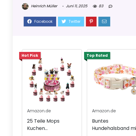
Heinrich Müller
Juni 11, 2025
83
Hot Pick
Top Rated
Amazon.de
Amazon.de
25 Teile Mops
Buntes
Kuchen
Hundehalsband mi
Dekorationen für
Blumenmotiven