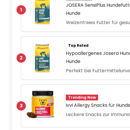
JOSERA SensiPlus Hundefutt
1
Hunde
Weizenfreies Futter für ges
Top Rated
Hypoallergenes Josera Hund
2
Hunde
Perfekt bei Futtermittelunv
Trending Now
ivvi Allergy Snacks für Hunde
3
Leckere Snacks zur Immuns