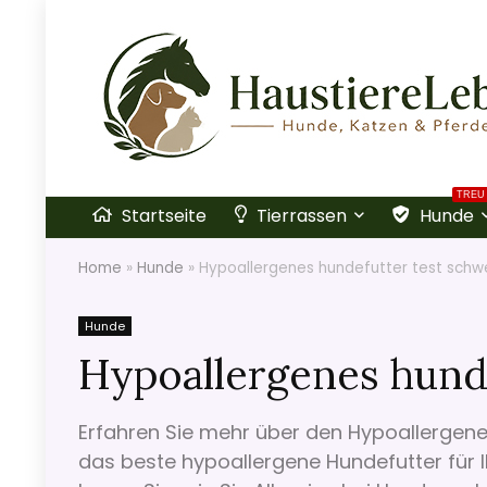
TREU
Startseite
Tierrassen
Hunde
Home
»
Hunde
»
Hypoallergenes hundefutter test schw
Hunde
Hypoallergenes hund
Erfahren Sie mehr über den Hypoallergenes
das beste hypoallergene Hundefutter für 