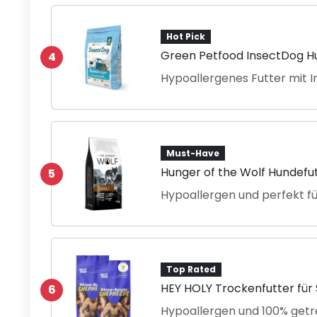
Hot Pick
Green Petfood InsectDog Hun
4
Hypoallergenes Futter mit 
Must-Have
Hunger of the Wolf Hundefu
5
Hypoallergen und perfekt fü
Top Rated
HEY HOLY Trockenfutter für
6
Hypoallergen und 100% getre