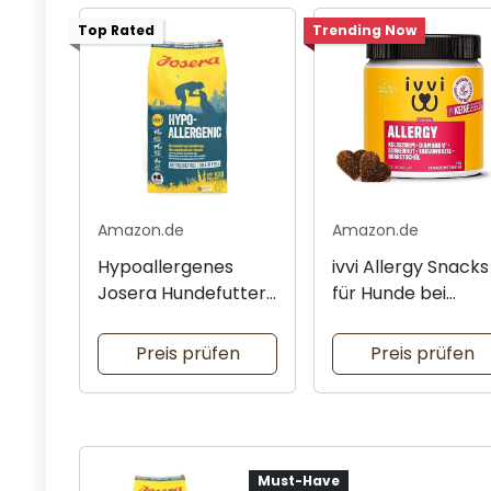
Top Rated
Trending Now
Amazon.de
Amazon.de
Hypoallergenes
ivvi Allergy Snacks
Josera Hundefutter
für Hunde bei
für sensible Hunde
Allergien
Preis prüfen
Preis prüfen
Must-Have