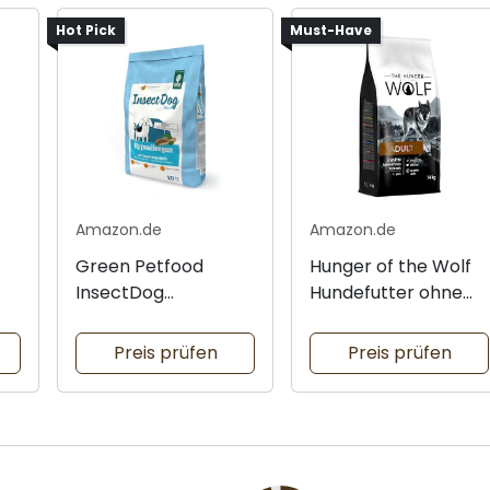
Hot Pick
Must-Have
Amazon.de
Amazon.de
Green Petfood
Hunger of the Wolf
InsectDog
Hundefutter ohne
Hundefutter für
Getreide
Allergiker
Preis prüfen
Preis prüfen