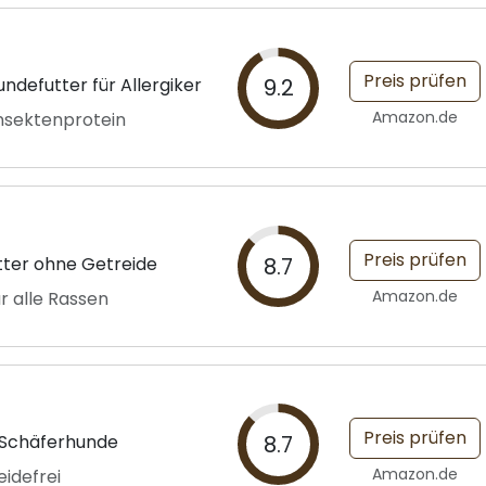
Preis prüfen
defutter für Allergiker
9.2
Amazon.de
Insektenprotein
Preis prüfen
tter ohne Getreide
8.7
Amazon.de
r alle Rassen
Preis prüfen
 Schäferhunde
8.7
Amazon.de
idefrei